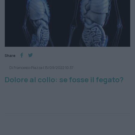
Share
Di Francesco Piazza
|
15/09/2022 10:37
Dolore al collo: se fosse il fegato?
cervicale
collo
dolore al collo
dolore
cervicale
fegato
osteopata viscerale
osteopatia