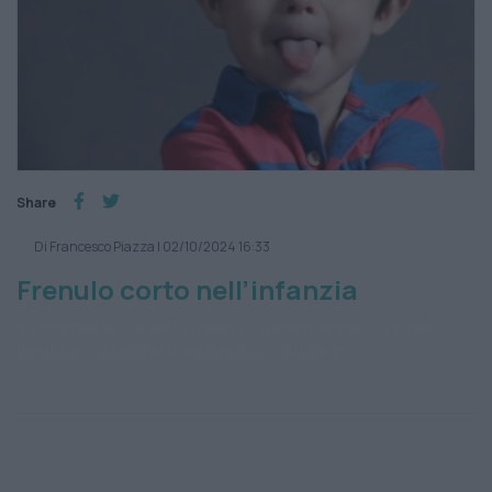
Share
Di Francesco Piazza
|
02/10/2024 16:33
Frenulo corto nell’infanzia
allattamento
anchiloglossia
frenulo corto
frenulo
linguale
osteopatia pediatrica
suzione