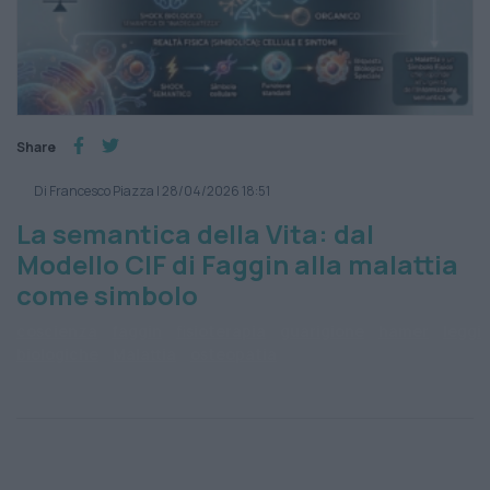
Share
Di Francesco Piazza
|
28/04/2026 18:51
La semantica della Vita: dal
Modello CIF di Faggin alla malattia
come simbolo
coscienza
faggin
fisioterapia
guarigione
hamer
leggi
biologiche
Malattia
osteopatia