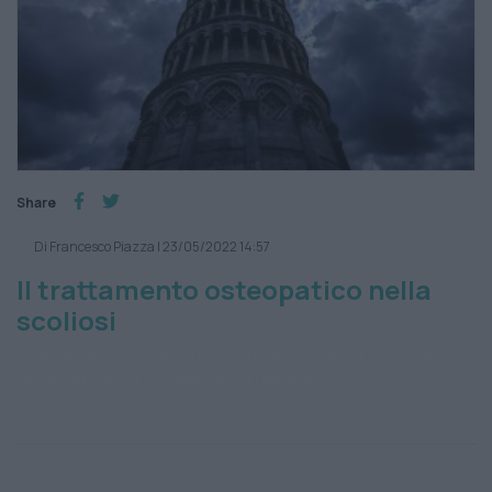
Share
Di Francesco Piazza
|
23/05/2022 14:57
Il trattamento osteopatico nella
scoliosi
atteggiamento scoliotico
schiena
scoliosi
trattamento
osteopatico
trattamento vertebrale