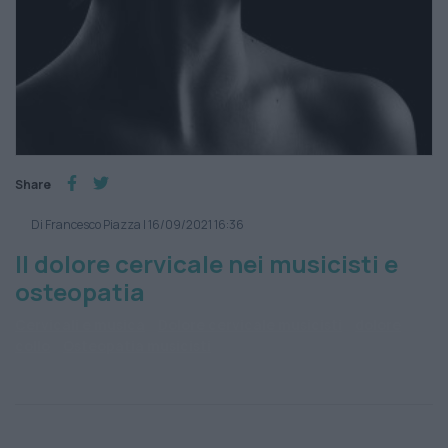
Share
Di Francesco Piazza
|
16/09/2021 16:36
Il dolore cervicale nei musicisti e
osteopatia
Cervicali e musica
Dolore cervicale musicisti
dolore
collo
Osteopatia musicisti