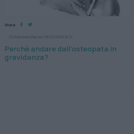
Share
Di Francesco Piazza
|
06/07/2021 16:21
Perchè andare dall’osteopata in
gravidanza?
mal di schiena
nausee
Osteopatia e
gravidanza
Osteopatia prenatale
pubalgia
vomito