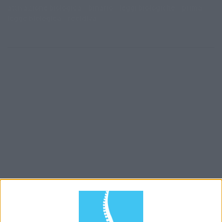
attivazione biologica
binario
leggi biologiche
prima
legge biologica
recidiva