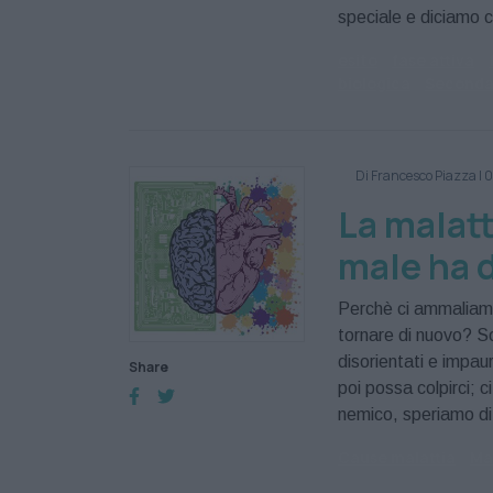
speciale e diciamo 
esito
fase attiva
biologica
Seconda 
Di Francesco Piazza
|
0
La malatt
male ha 
Perchè ci ammaliam
tornare di nuovo? S
disorientati e impauri
Share
poi possa colpirci; 
nemico, speriamo di
Cause malattia
Ma