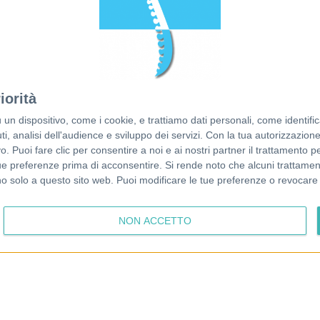
© 2026 Francesco Piazza
Dott. Francesco Piazza
Partita IVA 04808760286
Via Roma 12A
Tel. +39 3402203748
iorità
35010 Loreggia (PD)
Email:
info@osteopatapiazza.it
dispositivo, come i cookie, e trattiamo dati personali, come identifica
Photos by Erica Tonin
, analisi dell'audience e sviluppo dei servizi.
Con la tua autorizzazione 
 Puoi fare clic per consentire a noi e ai nostri partner il trattamento per 
ue preferenze prima di acconsentire.
Si rende noto che alcuni trattament
anno solo a questo sito web. Puoi modificare le tue preferenze o revoca
NON ACCETTO