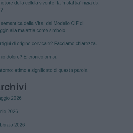
motore della cellula vivente: la ‘malattia’ inizia da
i?
 semantica della Vita: dal Modello CIF di
ggin alla malattia come simbolo
rtigini di origine cervicale? Facciamo chiarezza.
 mio dolore? E’ cronico ormai.
ntomo: etimo e significato di questa parola
rchivi
ggio 2026
rile 2026
bbraio 2026