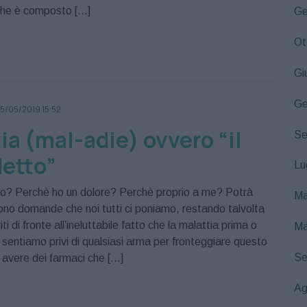
che è composto […]
Ge
fase vagotonica
Mal-adie
Malattia
osteopatia
Ot
legge biologica
Gi
Ge
5/05/2019 15:52
ia (mal-adie) ovvero “il
Se
detto”
Lu
o? Perchè ho un dolore? Perchè proprio a me? Potrà
Ma
ono domande che noi tutti ci poniamo, restando talvolta
ti di fronte all’ineluttabile fatto che la malattia prima o
Ma
ci sentiamo privi di qualsiasi arma per fronteggiare questo
Se
 avere dei farmaci che […]
l-adie
Malattia
Ag