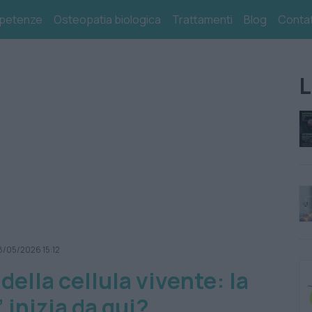
petenze
Osteopatia biologica
Trattamenti
Blog
Contat
L
8/05/2026 15:12
 della cellula vivente: la
’ inizia da qui?