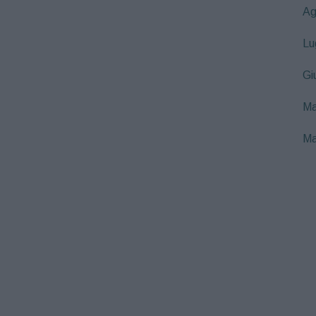
Ag
Lu
Gi
Ma
Ma