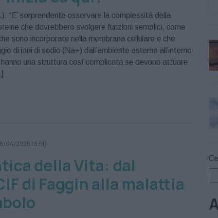
): “E’ sorprendente osservare la complessità della
roteine che dovrebbero svolgere funzioni semplici, come
che sono incorporate nella membrana cellulare e che
gio di ioni di sodio (Na+) dall’ambiente esterno all’interno
è hanno una struttura così complicata se devono attuare
]
o faggin
hamer
irriducibile
leggi
a
8/04/2026 18:51
Ce
ica della Vita: dal
IF di Faggin alla malattia
mbolo
A