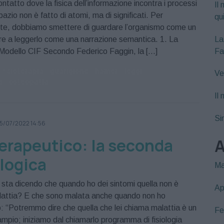
ntatto dove la fisica dell’informazione incontra i processi
Il 
azio non è fatto di atomi, ma di significati. Per
qu
te, dobbiamo smettere di guardare l’organismo come un
La
re a leggerlo come una narrazione semantica. 1. La
Fa
 Modello CIF Secondo Federico Faggin, la […]
fisioterapia
guarigione
hamer
leggi
Ve
a
osteopatia
Il
Si
5/07/2022 14:56
terapeutico: la seconda
A
logica
Ma
i sta dicendo che quando ho dei sintomi quella non è
Ap
malattia? E che sono malata anche quando non ho
: “Potremmo dire che quella che lei chiama malattia è un
Fe
mpio; iniziamo dal chiamarlo programma di fisiologia