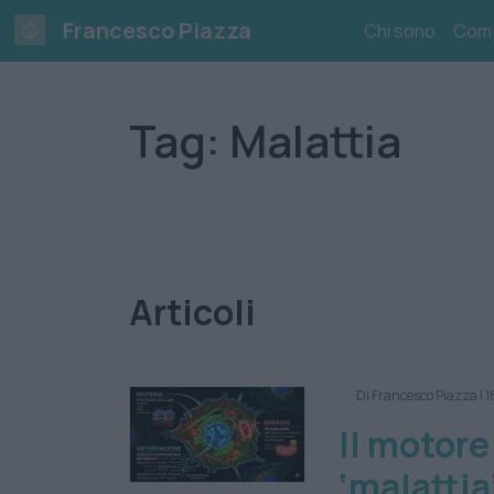
Skip
Francesco Piazza
Chi sono
Com
to
content
Tag:
Malattia
Articoli
Di Francesco Piazza
|
1
Il motore
‘malattia