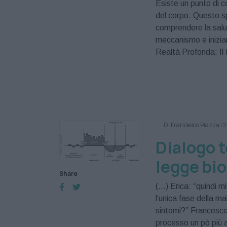
Esiste un punto di co
del corpo. Questo sp
comprendere la salu
meccanismo e inizia
Realtà Profonda: Il
coscienza
faggin
biologiche
Malatti
Di Francesco Piazza
|
2
Dialogo 
legge bio
Share
(…) Erica: “quindi m
l’unica fase della 
sintomi?” Francesco
processo un pò più a