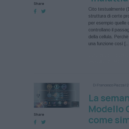
Share
Cito testualmente (1
struttura di certe p
per esempio quelle 
controllano il passag
della cellula. Perch
una funzione così […
coscienza
federic
biologiche
Malatti
Di Francesco Piazza
|
2
La semant
Modello C
Share
come si