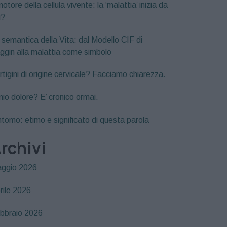
motore della cellula vivente: la ‘malattia’ inizia da
i?
 semantica della Vita: dal Modello CIF di
ggin alla malattia come simbolo
rtigini di origine cervicale? Facciamo chiarezza.
 mio dolore? E’ cronico ormai.
ntomo: etimo e significato di questa parola
rchivi
ggio 2026
rile 2026
bbraio 2026