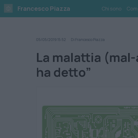
Skip
Francesco Piazza
Chi sono
Com
to
content
05/05/2019 15:52
Di Francesco Piazza
La malattia (mal-
ha detto”