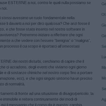
cause ESTERNE a noi, contro le quali nulla possiamo se
Ge
 noi.
Ot
stessi avessimo un ruolo fondamentale nella
e li davanti a noi per dirci qualcosa? Che anzi fosse il
Gi
co, e che fosse stato inserito nel nostro software in
opravvivenza? Potremmo iniziare a riflettere che ogni
Ge
niente a che vedere con l’essere “benigna” o “maligna”,
un processo il cui scopo è riportarci all’omeostasi
Se
Lu
ERNE dei nostri disturbi, cerchiamo di capire che il
 che ci accadono, degli eventi che viviamo ogni giorno
Ma
e e di sostanze chimiche nel nostro corpo fino a portare
Ma
ammazione, ecc), e che ogni singolo sintomo ha un preciso
ato di normalità.
Se
tamenti di fronte ad una situazione di disagio/pericolo: la
e immobile e reitera continuamente dei modi di
Ag
 qui il messaggio che il corpo da è questo: cambia,