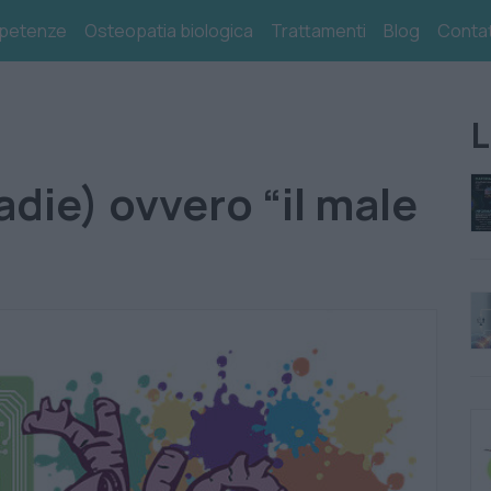
petenze
Osteopatia biologica
Trattamenti
Blog
Contat
L
adie) ovvero “il male