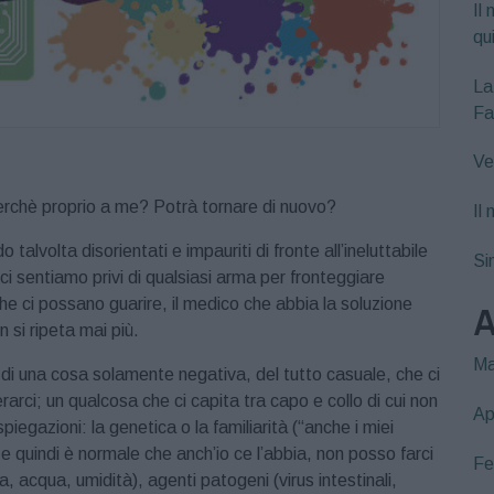
Il 
qu
La
Fa
Ve
rchè proprio a me? Potrà tornare di nuovo?
Il
alvolta disorientati e impauriti di fronte all’ineluttabile
Si
 ci sentiamo privi di qualsiasi arma per fronteggiare
e ci possano guarire, il medico che abbia la soluzione
A
 si ripeta mai più.
Ma
di una cosa solamente negativa, del tutto casuale, che ci
rarci; un qualcosa che ci capita tra capo e collo di cui non
Ap
egazioni: la genetica o la familiarità (“anche i miei
 quindi è normale che anch’io ce l’abbia, non posso farci
Fe
ia, acqua, umidità), agenti patogeni (virus intestinali,