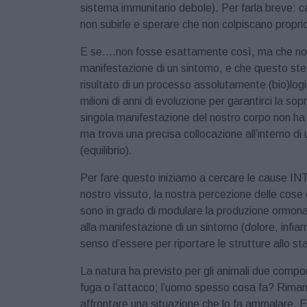
sistema immunitario debole). Per farla breve: 
non subirle e sperare che non colpiscano proprio
E se….non fosse esattamente così, ma che noi 
manifestazione di un sintomo, e che questo stess
risultato di un processo assolutamente (bio)logi
milioni di anni di evoluzione per garantirci la s
singola manifestazione del nostro corpo non ha 
ma trova una precisa collocazione all’interno di 
(equilibrio).
Per fare questo iniziamo a cercare le cause INT
nostro vissuto, la nostra percezione delle cose
sono in grado di modulare la produzione ormonal
alla manifestazione di un sintomo (dolore, infi
senso d’essere per riportare le strutture allo st
La natura ha previsto per gli animali due compor
fuga o l’attacco; l’uomo spesso cosa fa? Riman
affrontare una situazione che lo fa ammalare. E