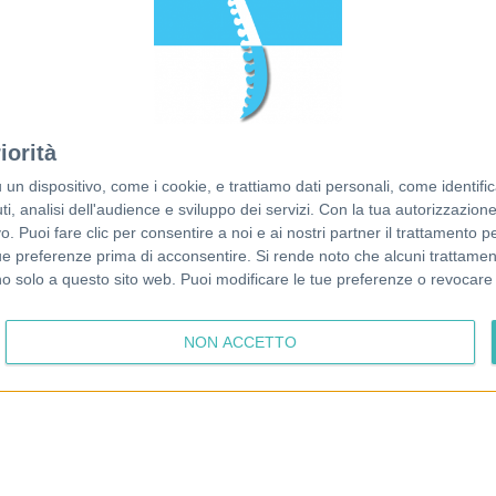
© 2026 Francesco Piazza
Dott. Francesco Piazza
Partita IVA 04808760286
iorità
Via Roma 12A
Tel. +39 3402203748
35010 Loreggia (PD)
Email:
info@osteopatapiazza.it
dispositivo, come i cookie, e trattiamo dati personali, come identifica
, analisi dell'audience e sviluppo dei servizi.
Con la tua autorizzazione 
Photos by Erica Tonin
 Puoi fare clic per consentire a noi e ai nostri partner il trattamento per 
ue preferenze prima di acconsentire.
Si rende noto che alcuni trattament
anno solo a questo sito web. Puoi modificare le tue preferenze o revoca
NON ACCETTO