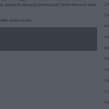
Lu
on quanto la natura ha previsto per l’uomo nel corso della
Gi
dalle nostre scelte.
Ma
Ap
Ma
Fe
Ge
Di
Ot
Se