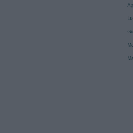
Ag
Lu
Gi
Ma
Ma