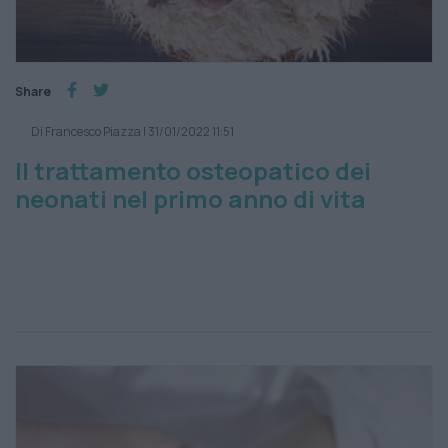
Share
Di Francesco Piazza
|
31/01/2022 11:51
Il trattamento osteopatico dei
neonati nel primo anno di vita
coliche
Osteopatia neonati
osteopatia
pediatrica
plagiocefalia
rigurgiti
sonno
trattamento
osteopatico neonati