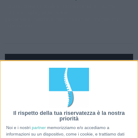
borsite
dolore plantare
fascia plantare
fascite
plantare
osteopatia
spina
calcaneare
tallonite
tendine achille
trattamento
osteopatico
Il rispetto della tua riservatezza è la nostra
priorità
Noi e i nostri
partner
memorizziamo e/o accediamo a
informazioni su un dispositivo, come i cookie, e trattiamo dati