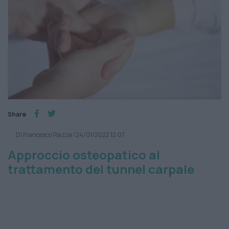
Share
Di Francesco Piazza
|
24/01/2022 12:07
Approccio osteopatico al
trattamento del tunnel carpale
nervo mediano
osteopatia
polso
polso
STC
trattamento osteopatico
tunnel
carpale