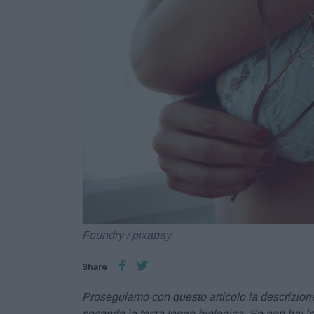
Foundry / pixabay
Share
Proseguiamo con questo articolo la descrizione 
secondo la terza legge biologica. Se non hai lett