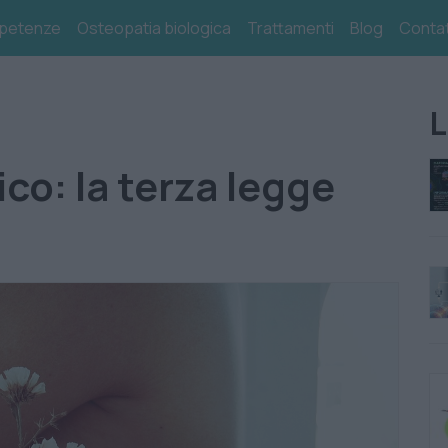
petenze
Osteopatia biologica
Trattamenti
Blog
Contat
L
co: la terza legge