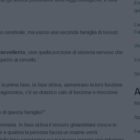
Il 
qu
La
Fa
onco cerebrale, ma esiste una seconda famiglia di tessuti
Ve
cervelletto
, cioè quella porzione di sistema nervoso che
spetto al cervello.”
Il
Si
e la prima fase, la fase attiva, aumentano la loro funzione
A
agotonica, c’è un drastico calo di funzione e rimozione
Ma
e di questa famiglia?”
Ap
aria. In fase attiva il tessuto ghiandolare cresce in
Fe
ase e qualora la persona faccia un esame verrà
la fase vagotonica ci sarà invece necrosi cioè riduzione