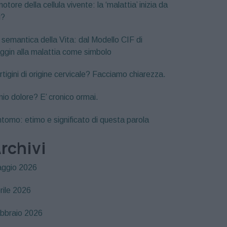
motore della cellula vivente: la ‘malattia’ inizia da
i?
 semantica della Vita: dal Modello CIF di
ggin alla malattia come simbolo
rtigini di origine cervicale? Facciamo chiarezza.
 mio dolore? E’ cronico ormai.
ntomo: etimo e significato di questa parola
rchivi
ggio 2026
rile 2026
bbraio 2026