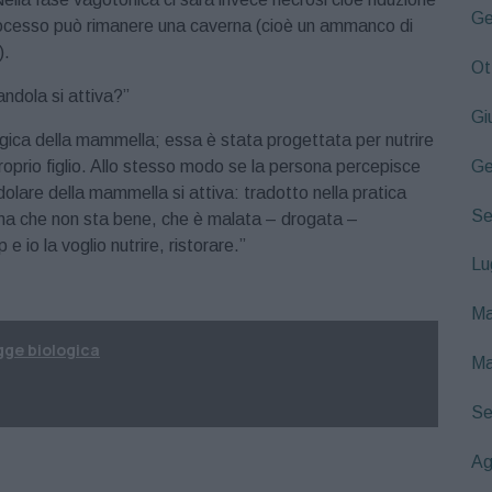
Ge
processo può rimanere una caverna (cioè un ammanco di
).
Ot
ndola si attiva?”
Gi
ogica della mammella; essa è stata progettata per nutrire
Ge
proprio figlio. Allo stesso modo se la persona percepisce
ndolare della mammella si attiva: tradotto nella pratica
Se
sona che non sta bene, che è malata – drogata –
 io la voglio nutrire, ristorare.”
Lu
Ma
gge biologica
Ma
Se
Ag