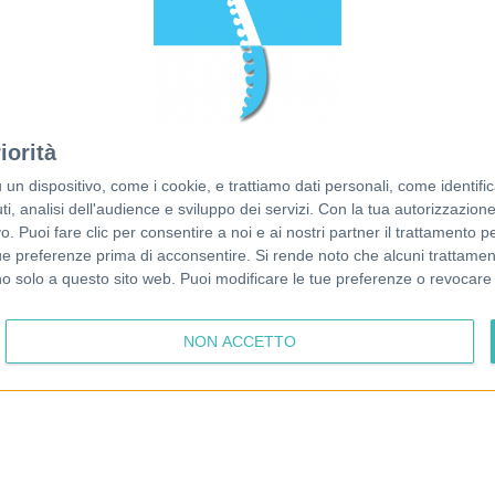
© 2026 Francesco Piazza
Dott. Francesco Piazza
Partita IVA 04808760286
iorità
Via Roma 12A
Tel. +39 3402203748
35010 Loreggia (PD)
Email:
info@osteopatapiazza.it
dispositivo, come i cookie, e trattiamo dati personali, come identifica
, analisi dell'audience e sviluppo dei servizi.
Con la tua autorizzazione 
Photos by Erica Tonin
 Puoi fare clic per consentire a noi e ai nostri partner il trattamento per 
ue preferenze prima di acconsentire.
Si rende noto che alcuni trattament
anno solo a questo sito web. Puoi modificare le tue preferenze o revoca
NON ACCETTO