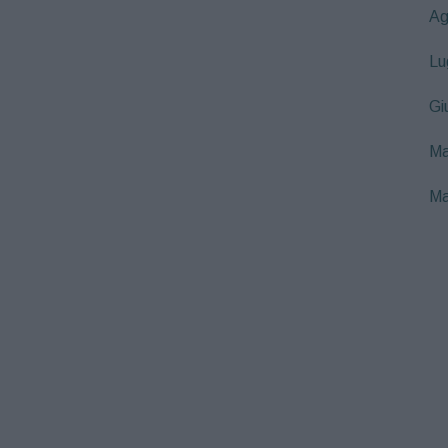
Ag
Lu
Gi
Ma
Ma