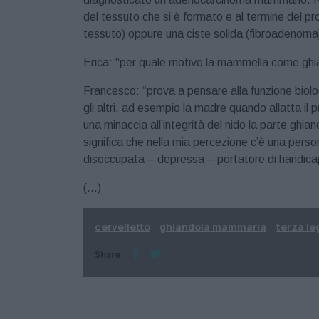
del tessuto che si è formato e al termine del 
tessuto) oppure una ciste solida (fibroadenoma
Erica: “per quale motivo la mammella come ghia
Francesco: “prova a pensare alla funzione biol
gli altri, ad esempio la madre quando allatta il 
una minaccia all’integrità del nido la parte ghia
significa che nella mia percezione c’è una per
disoccupata – depressa – portatore di handicap e
(…)
cervelletto
ghiandola mammaria
terza le
Share