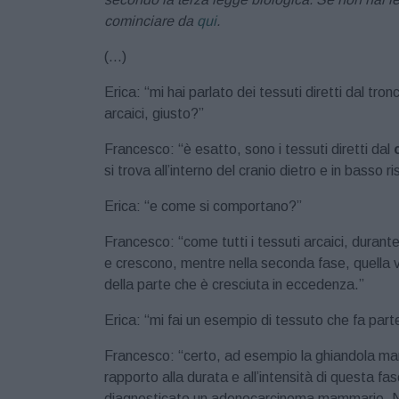
cominciare da
qui
.
(…)
Erica: “mi hai parlato dei tessuti diretti dal tr
arcaici, giusto?”
Francesco: “è esatto, sono i tessuti diretti dal
si trova all’interno del cranio dietro e in basso ri
Erica: “e come si comportano?”
Francesco: “come tutti i tessuti arcaici, durant
e crescono, mentre nella seconda fase, quella v
della parte che è cresciuta in eccedenza.”
Erica: “mi fai un esempio di tessuto che fa part
Francesco: “certo, ad esempio la ghiandola mamm
rapporto alla durata e all’intensità di questa f
diagnosticato un adenocarcinoma mammario. Nel