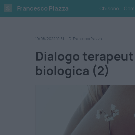
Skip
Francesco Piazza
Chi sono
Com
to
content
19/08/2022 10:51
Di Francesco Piazza
Dialogo terapeuti
biologica (2)