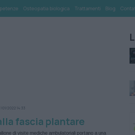
petenze
Osteopatia biologica
Trattamenti
Blog
Contat
L
7/01/2022 14:33
alla fascia plantare
ilione di visite mediche ambulatoriali portano a una