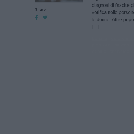
diagnosi di fascite p
Share
verifica nelle perso
le donne. Altre popol
[…]
borsite
dolore pla
plantare
osteopat
achille
trattament