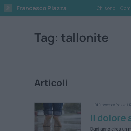
Skip
Francesco Piazza
Chi sono
Com
to
content
Tag:
tallonite
Articoli
Di Francesco Piazza
|
1
Il dolore 
Ogni anno circa un m