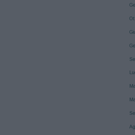
Ge
Ot
Gi
Ge
Se
Lu
Ma
Ma
Se
Ag