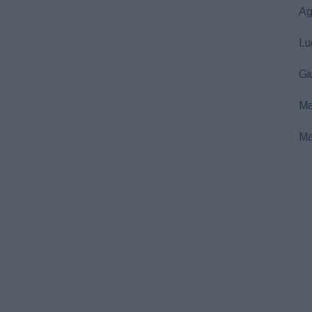
Ag
Lu
Gi
Ma
Ma