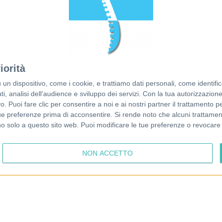
© 2026 Francesco Piazza
Dott. Francesco Piazza
Partita IVA 04808760286
Via Roma 12A
Tel. +39 3402203748
iorità
35010 Loreggia (PD)
Email:
info@osteopatapiazza.it
dispositivo, come i cookie, e trattiamo dati personali, come identifica
Photos by Erica Tonin
, analisi dell'audience e sviluppo dei servizi.
Con la tua autorizzazione 
 Puoi fare clic per consentire a noi e ai nostri partner il trattamento per 
ue preferenze prima di acconsentire.
Si rende noto che alcuni trattament
anno solo a questo sito web. Puoi modificare le tue preferenze o revoca
NON ACCETTO