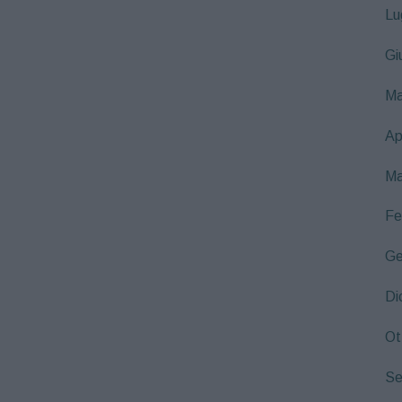
Lu
Gi
Ma
Ap
Ma
Fe
Ge
Di
Ot
Se