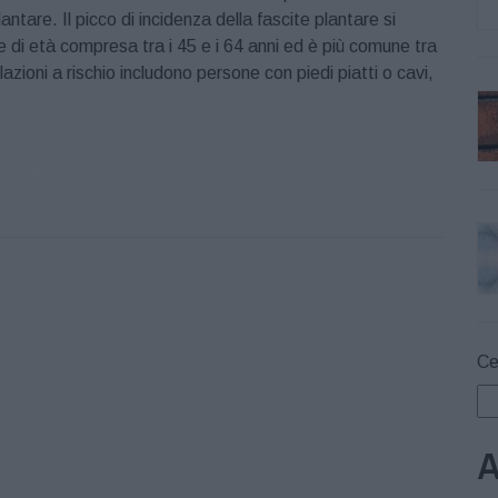
lantare. Il picco di incidenza della fascite plantare si
ne di età compresa tra i 45 e i 64 anni ed è più comune tra
azioni a rischio includono persone con piedi piatti o cavi,
ntare
fascia plantare
fascite
ia
spina calcaneare
tallonite
tendine
o osteopatico
Ce
A