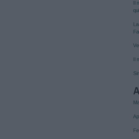
Il 
qu
La
Fa
Ve
Il
Si
A
Ma
Ap
Fe